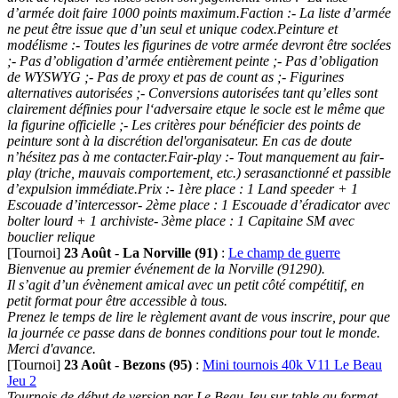
d’armée doit faire 1000 points maximum.Faction :- La liste d’armée
ne peut être issue que d’un seul et unique codex.Peinture et
modélisme :- Toutes les figurines de votre armée devront être soclées
;- Pas d’obligation d’armée entièrement peinte ;- Pas d’obligation
de WYSWYG ;- Pas de proxy et pas de count as ;- Figurines
alternatives autorisées ;- Conversions autorisées tant qu’elles sont
clairement définies pour l‘adversaire etque le socle est le même que
la figurine officielle ;- Les critères pour bénéficier des points de
peinture sont à la discrétion del'organisateur. En cas de doute
n’hésitez pas à me contacter.Fair-play :- Tout manquement au fair-
play (triche, mauvais comportement, etc.) serasanctionné et passible
d’expulsion immédiate.Prix :- 1ère place : 1 Land speeder + 1
Escouade d’intercessor- 2ème place : 1 Escouade d’éradicator avec
bolter lourd + 1 archiviste- 3ème place : 1 Capitaine SM avec
bouclier relique
[Tournoi]
23 Août
-
La Norville (91)
:
Le champ de guerre
Bienvenue au premier événement de la Norville (91290).
Il s’agit d’un évènement amical avec un petit côté compétitif, en
petit format pour être accessible à tous.
Prenez le temps de lire le règlement avant de vous inscrire, pour que
la journée ce passe dans de bonnes conditions pour tout le monde.
Merci d'avance.
[Tournoi]
23 Août
-
Bezons (95)
:
Mini tournois 40k V11 Le Beau
Jeu 2
Tournois de début de version par Le Beau Jeu sur table au format