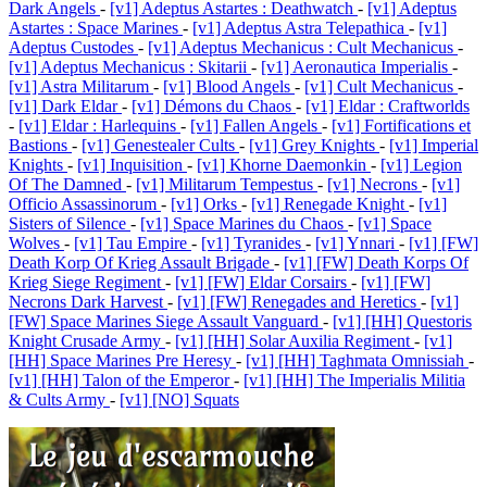
Dark Angels
-
[v1] Adeptus Astartes : Deathwatch
-
[v1] Adeptus
Astartes : Space Marines
-
[v1] Adeptus Astra Telepathica
-
[v1]
Adeptus Custodes
-
[v1] Adeptus Mechanicus : Cult Mechanicus
-
[v1] Adeptus Mechanicus : Skitarii
-
[v1] Aeronautica Imperialis
-
[v1] Astra Militarum
-
[v1] Blood Angels
-
[v1] Cult Mechanicus
-
[v1] Dark Eldar
-
[v1] Démons du Chaos
-
[v1] Eldar : Craftworlds
-
[v1] Eldar : Harlequins
-
[v1] Fallen Angels
-
[v1] Fortifications et
Bastions
-
[v1] Genestealer Cults
-
[v1] Grey Knights
-
[v1] Imperial
Knights
-
[v1] Inquisition
-
[v1] Khorne Daemonkin
-
[v1] Legion
Of The Damned
-
[v1] Militarum Tempestus
-
[v1] Necrons
-
[v1]
Officio Assassinorum
-
[v1] Orks
-
[v1] Renegade Knight
-
[v1]
Sisters of Silence
-
[v1] Space Marines du Chaos
-
[v1] Space
Wolves
-
[v1] Tau Empire
-
[v1] Tyranides
-
[v1] Ynnari
-
[v1] [FW]
Death Korp Of Krieg Assault Brigade
-
[v1] [FW] Death Korps Of
Krieg Siege Regiment
-
[v1] [FW] Eldar Corsairs
-
[v1] [FW]
Necrons Dark Harvest
-
[v1] [FW] Renegades and Heretics
-
[v1]
[FW] Space Marines Siege Assault Vanguard
-
[v1] [HH] Questoris
Knight Crusade Army
-
[v1] [HH] Solar Auxilia Regiment
-
[v1]
[HH] Space Marines Pre Heresy
-
[v1] [HH] Taghmata Omnissiah
-
[v1] [HH] Talon of the Emperor
-
[v1] [HH] The Imperialis Militia
& Cults Army
-
[v1] [NO] Squats