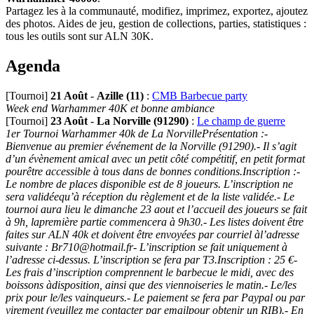
Partagez les à la communauté, modifiez, imprimez, exportez, ajoutez
des photos. Aides de jeu, gestion de collections, parties, statistiques :
tous les outils sont sur ALN 30K.
Agenda
[Tournoi]
21 Août
-
Azille (11)
:
CMB Barbecue party
Week end Warhammer 40K et bonne ambiance
[Tournoi]
23 Août
-
La Norville (91290)
:
Le champ de guerre
1er Tournoi Warhammer 40k de La NorvillePrésentation :-
Bienvenue au premier événement de la Norville (91290).- Il s’agit
d’un évènement amical avec un petit côté compétitif, en petit format
pourêtre accessible à tous dans de bonnes conditions.Inscription :-
Le nombre de places disponible est de 8 joueurs. L’inscription ne
sera validéequ’à réception du règlement et de la liste validée.- Le
tournoi aura lieu le dimanche 23 aout et l’accueil des joueurs se fait
à 9h, lapremière partie commencera à 9h30.- Les listes doivent être
faites sur ALN 40k et doivent être envoyées par courriel àl’adresse
suivante : Br710@hotmail.fr- L’inscription se fait uniquement à
l’adresse ci-dessus. L’inscription se fera par T3.Inscription : 25 €-
Les frais d’inscription comprennent le barbecue le midi, avec des
boissons àdisposition, ainsi que des viennoiseries le matin.- Le/les
prix pour le/les vainqueurs.- Le paiement se fera par Paypal ou par
virement (veuillez me contacter par emailpour obtenir un RIB).- En