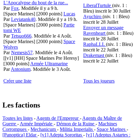
L'Apocalypse du bout de la rue...
LiberalTurtule
(niv. 1 :
Par
Fox
.
Modifiée il y a 9 h.
Bleu)
inscrit le 30 Juillet
[Space Marines]
[2000 points]
Lucas
Ayuchiro
(niv. 1 : Bleu)
Par
Leviatank40
.
Modifiée il y a 19 h.
inscrit le 28 Juillet
[Space Marines]
[2000 points]
Partie
Envoyer un message
tomi WE
Ravenheart
(niv. 1 : Bleu)
Par
Tetsuo666
.
Modifiée le 4 Août.
inscrit le 28 Juillet
[Space Marines]
[2000 points]
Space
RaphaLLL
(niv. 1 : Bleu)
Wolves
inscrit le 22 Juillet
Par
Nemesis57
.
Modifiée le 4 Août.
Drakemast
(niv. 1 : Bleu)
[[v1] [HH] Space Marines Pre Heresy]
inscrit le 22 Juillet
[3000 points]
Armée Ultramarine
Par
Antonium
.
Modifiée le 3 Août.
Créer une liste
Tous les joueurs
Les factions
Toutes les listes
-
Agents de l'Empereur
-
Agents du Maître de
Guerre
-
Armée Impériale
-
Démon de la Ruine
-
Machines
Corrompues
-
Mechanicum
-
Militia Imperialis
-
Space Marines
-
[Panoptica] Eldar
-
[v1] Adepta Sororitas
-
[v1] Adeptus Astartes :