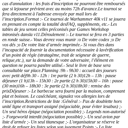
cas d'annulation : les frais d'inscription ne pourront être remboursés
que si lejoueur prévient avec au moins 72h d'avance.Le tournoi se
fera directement à l'adresse envoyée par mail lors de
l’inscription.Format :- Ce tournoi de Warhammer 40k v11 se jouera
en prenant en compte la totalité desFAQ, suppléments, etc.- Les
tables de jeu seront celles préconisés par Games Workshop
intronisés dansla v11.Déroulement :- Le tournoi se fera en 3 parties
en ronde suisse.- Vous devrez vous munir :o De votre codex ;o De
vos dés ;o De votre liste d’armée imprimée.- Si vous êtes dans
l’incapacité de fournir la documentation nécessaire à lavérification
d’un point de règle (stratagème, trait de seigneur de guerre,
relique,etc.), sur la demande de votre adversaire, l’élément en
question ne pourra pasêtre utilisé.- Seul le livre de base sera
consultable sur place.Planning :9h - 9h30 : accueil des joueurs
avec petit déj9h 30 - 12h : 1re partie (2 h 30)12h – 13h : pause
déjeuner (1 h)13h – 15h30 : 2e partie (2 h 30)15h30 – 16h : pause
(30 min)16h – 18h30 : 3e partie (2 h 30)18h30 : remise des
prixDéjeuner :- Le barbecue sera fourni par la maison, comprenant
plat et boisson. Le caséchéant, signalez vos allergies lors de
l’inscription.Restrictions de liste :Général :- Pas de doublette hors
unité ligne et transport assigné (négociable, pour éviter lesabus) ;-
Un seul héros épique (négociation possible) ;- Legends non-autorisé
;- Forgeworld interdit (négociation possible) ;- Un seul avion par
liste d’armée ;- Un seul titanesque ;- L'organisateur se réserve le
droit de refuser les listes selon son jugement.Points :- La liste