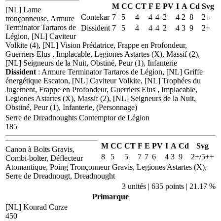
M
CC
CT
F
E
PV
I
A
Cd
Svg
[NL] Lame
Contekar
7
5
4
4
4
2
4
2
8
2+
tronçonneuse, Armure
Terminator Tartaros de
Dissident
7
5
4
4
4
2
4
3
9
2+
Légion, [NL] Caviteur
Volkite (4), [NL] Vision Prédatrice, Frappe en Profondeur,
Guerriers Elus , Implacable, Legiones Astartes (X), Massif (2),
[NL] Seigneurs de la Nuit, Obstiné, Peur (1), Infanterie
Dissident
: Armure Terminator Tartaros de Légion, [NL] Griffe
énergétique Escaton, [NL] Caviteur Volkite, [NL] Trophées du
Jugement, Frappe en Profondeur, Guerriers Elus , Implacable,
Legiones Astartes (X), Massif (2), [NL] Seigneurs de la Nuit,
Obstiné, Peur (1), Infanterie, (Personnage)
Serre de Dreadnoughts Contemptor de Légion
185
M
CC
CT
F
E
PV
I
A
Cd
Svg
Canon à Bolts Gravis,
8
5
5
7
7
6
4
3
9
2+/5++
Combi-bolter, Déflecteur
Atomantique, Poing Tronçonneur Gravis, Legiones Astartes (X),
Serre de Dreadnougt, Dreadnought
3 unités | 635 points | 21.17 %
Primarque
[NL] Konrad Curze
450