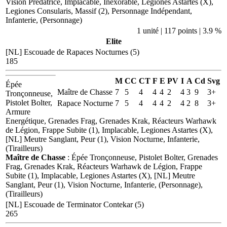
Vision Prédatrice, Implacable, Inexorable, Legiones Astartes (X),
Legiones Consularis, Massif (2), Personnage Indépendant,
Infanterie, (Personnage)
1 unité | 117 points | 3.9 %
Elite
[NL] Escouade de Rapaces Nocturnes (5)
185
M
CC
CT
F
E
PV
I
A
Cd
Svg
Épée
Maître de Chasse
7
5
4
4
4
2
4
3
9
3+
Tronçonneuse,
Pistolet Bolter,
Rapace Nocturne
7
5
4
4
4
2
4
2
8
3+
Armure
Energétique, Grenades Frag, Grenades Krak, Réacteurs Warhawk
de Légion, Frappe Subite (1), Implacable, Legiones Astartes (X),
[NL] Meutre Sanglant, Peur (1), Vision Nocturne, Infanterie,
(Tirailleurs)
Maître de Chasse
: Épée Tronçonneuse, Pistolet Bolter, Grenades
Frag, Grenades Krak, Réacteurs Warhawk de Légion, Frappe
Subite (1), Implacable, Legiones Astartes (X), [NL] Meutre
Sanglant, Peur (1), Vision Nocturne, Infanterie, (Personnage),
(Tirailleurs)
[NL] Escouade de Terminator Contekar (5)
265