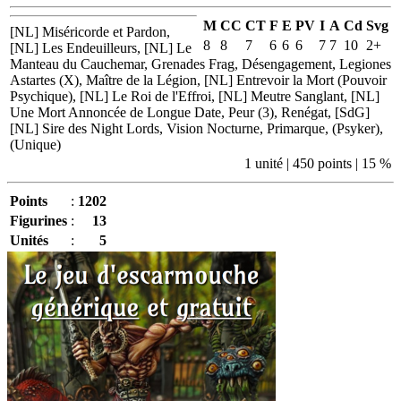
M
CC
CT
F
E
PV
I
A
Cd
Svg
[NL] Miséricorde et Pardon,
8
8
7
6
6
6
7
7
10
2+
[NL] Les Endeuilleurs, [NL] Le
Manteau du Cauchemar, Grenades Frag, Désengagement, Legiones
Astartes (X), Maître de la Légion, [NL] Entrevoir la Mort (Pouvoir
Psychique), [NL] Le Roi de l'Effroi, [NL] Meutre Sanglant, [NL]
Une Mort Annoncée de Longue Date, Peur (3), Renégat, [SdG]
[NL] Sire des Night Lords, Vision Nocturne, Primarque, (Psyker),
(Unique)
1 unité | 450 points | 15 %
Points
:
1202
Figurines
:
13
Unités
:
5