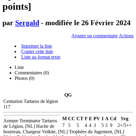
points]
par
Sergald
- modifiée le 26 Février 2024
Ajouter un commentaire
Actions
Imprimer la liste
Copier cette liste
Liste au format texte
Liste
Commentaires (
0
)
Photos (0)
QG
Centurion Tartaros de légion
117
M
CC
CT
F
E
PV
I
A
Cd
Svg
Armure Terminator Tartaros
7
5
5
4
4
3
5
3
9
2+/5++
de Légion, [NL] Hache de
bourreau, Chargeur Volkite, [NL] Trophées du Jugement, [NL]