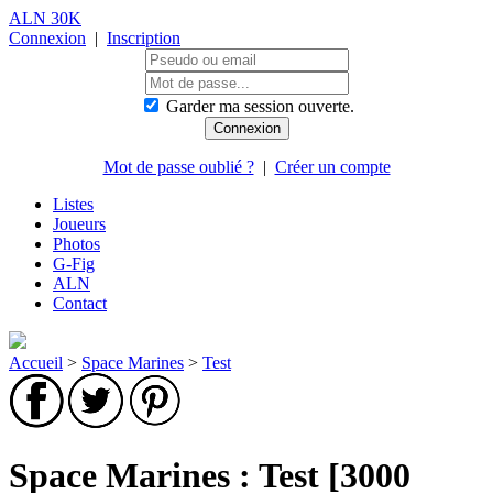
ALN 30K
Connexion
|
Inscription
Garder ma session ouverte.
Mot de passe oublié ?
|
Créer un compte
Listes
Joueurs
Photos
G-Fig
ALN
Contact
Accueil
>
Space Marines
>
Test
Space Marines : Test [3000